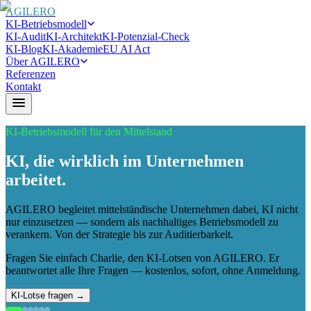
AGILERO
KI-Betriebsmodell
KI-Audit
KI-Architekt
KI-Potenzial-Check
KI-Blog
KI-Akademie
EU AI Act
Über AGILERO
Referenzen
Kontakt
KI-Betriebsmodell für den Mittelstand
KI, die wirklich im Unternehmen
arbeitet.
AGILERO begleitet mittelständische Unternehmen dabei, KI nicht
nur einzusetzen — sondern als nachhaltiges Betriebsmodell zu
verankern. Von der Strategie bis zur Auditierbarkeit.
Fragen Sie einfach Charlie, den KI-Lotsen von AGILERO. Er
beantwortet alle Ihre Fragen — kostenlos, sofort, ohne Anmeldung.
KI-Lotse fragen →