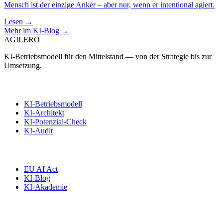
Mensch ist der einzige Anker – aber nur, wenn er intentional agiert.
Lesen →
Mehr im KI-Blog →
AGILERO
KI-Betriebsmodell für den Mittelstand — von der Strategie bis zur
Umsetzung.
Angebote
KI-Betriebsmodell
KI-Architekt
KI-Potenzial-Check
KI-Audit
Wissen
EU AI Act
KI-Blog
KI-Akademie
Kontakt