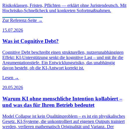
Risikoklassen, Fristen, Pflichten — erklärt ohne Juristendeutsch. Mit
Hochrisiko-Schnellcheck und konkreten Sofortmaßnahmen.
Zur Referenz-Seite →
15.07.2026
Was ist Cognitive Debt?
Cognitive Debt beschreibt einen strukturellen, nutzerunabhängigen
Effekt: KI-Unterstützung senkt die kognitive Last – und mit ihr die
Argumentationstiefe. Ein Entwicklungsrisiko, das unabhängig
davon besteht, ob die KI-Antwort korrekt ist.
Lesen →
20.05.2026
Warum KI ohne menschliche Intention kollabiert –
und was das für Ihren Betrieb bedeutet
Model Collapse ist kein Qualitätsproblem – es ist ein physikalisches
Gesetz. KI-Systeme, die unkontrolliert auf eigenen Outputs trainiert
werden, verlieren mathematisch Originalität und Varianz. Der