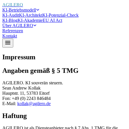
AGILERO
KI-Betriebsmodell
KI-Audit
KI-Architekt
KI-Potenzial-Check
KI-Blog
KI-Akademie
EU AI Act
Über AGILERO
Referenzen
Kontakt
Impressum
Angaben gemäß § 5 TMG
AGILERO. KI souverän steuern.
Sean Andrew Kollak
Hauptstr. 11, 53783 Eitorf
Fon: +49 (0) 2243 846484
E-Mail:
kollak@agilero.de
Haftung
AGILERO ist als Diensteanbieter nach § 7 Abs. 1 TMG für die