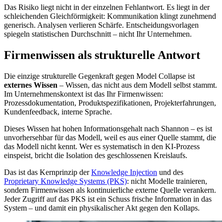
Das Risiko liegt nicht in der einzelnen Fehlantwort. Es liegt in der
schleichenden Gleichförmigkeit: Kommunikation klingt zunehmend
generisch. Analysen verlieren Schärfe. Entscheidungsvorlagen
spiegeln statistischen Durchschnitt – nicht Ihr Unternehmen.
Firmenwissen als strukturelle Antwort
Die einzige strukturelle Gegenkraft gegen Model Collapse ist
externes Wissen
– Wissen, das nicht aus dem Modell selbst stammt.
Im Unternehmenskontext ist das Ihr Firmenwissen:
Prozessdokumentation, Produktspezifikationen, Projekterfahrungen,
Kundenfeedback, interne Sprache.
Dieses Wissen hat hohen Informationsgehalt nach Shannon – es ist
unvorhersehbar für das Modell, weil es aus einer Quelle stammt, die
das Modell nicht kennt. Wer es systematisch in den KI-Prozess
einspeist, bricht die Isolation des geschlossenen Kreislaufs.
Das ist das Kernprinzip der
Knowledge Injection
und des
Proprietary Knowledge Systems (PKS)
: nicht Modelle trainieren,
sondern Firmenwissen als kontinuierliche externe Quelle verankern.
Jeder Zugriff auf das PKS ist ein Schuss frische Information in das
System – und damit ein physikalischer Akt gegen den Kollaps.