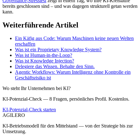
Governance-Stresstest
zeigt in einem Tag, wo Ihre KI-Kreisläufe
bereits geschlossen sind – und was dagegen strukturell getan werden
kann.
Weiterführende Artikel
Ein Käfig aus Code: Warum Maschinen keine neuen Welten
erschaffen
Was ist ein Proprietary Knowledge System?
Was ist Human-in-the-Loop?
Was ist Knowledge Injection?
Delegiere das Wissen. Behalte den Sinn.
Agentic Workflows: Warum Intelligenz ohne Kontrolle ein
Geschäftsrisiko ist
Wo steht Ihr Unternehmen bei KI?
KI-Potenzial-Check — 8 Fragen, persönliches Profil. Kostenlos.
KI-Potenzial-Check starten
AGILERO
KI-Betriebsmodell für den Mittelstand — von der Strategie bis zur
Umsetzung.