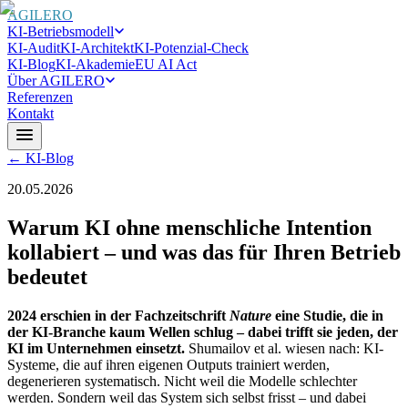
AGILERO
KI-Betriebsmodell
KI-Audit
KI-Architekt
KI-Potenzial-Check
KI-Blog
KI-Akademie
EU AI Act
Über AGILERO
Referenzen
Kontakt
← KI-Blog
20.05.2026
Warum KI ohne menschliche Intention
kollabiert – und was das für Ihren Betrieb
bedeutet
2024 erschien in der Fachzeitschrift
Nature
eine Studie, die in
der KI-Branche kaum Wellen schlug – dabei trifft sie jeden, der
KI im Unternehmen einsetzt.
Shumailov et al. wiesen nach: KI-
Systeme, die auf ihren eigenen Outputs trainiert werden,
degenerieren systematisch. Nicht weil die Modelle schlechter
werden. Sondern weil das System sich selbst frisst – und dabei