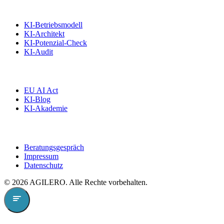
Angebote
KI-Betriebsmodell
KI-Architekt
KI-Potenzial-Check
KI-Audit
Wissen
EU AI Act
KI-Blog
KI-Akademie
Kontakt
Beratungsgespräch
Impressum
Datenschutz
©
2026
AGILERO. Alle Rechte vorbehalten.