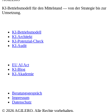
KI-Betriebsmodell für den Mittelstand — von der Strategie bis zur
Umsetzung.
Angebote
KI-Betriebsmodell
KI-Architekt
KI-Potenzial-Check
KI-Audit
Wissen
EU AI Act
KI-Blog
KI-Akademie
Kontakt
Beratungsgespräch
Impressum
Datenschutz
©
2026
AGILERO. Alle Rechte vorbehalten.