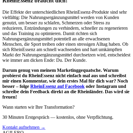
RheinEssenz braucht dich!
Die Effekte der unterschiedlichen RheinEssenz-Produkte sind sehr
vielfältig: Die Nahrungsergänzungsmittel werden von Kunden
genutzt, um besser zu schlafen, Schmerzen oder Stress zu
reduzieren, Entzündungen zu verhindern, schneller zu regenerieren
und das Training zu optimieren. Damit richten sich
Nahrungsergänzungsmittel potentiell an alle erwachsenen
Menschen, die Sport treiben oder einen stressigen Alltag haben. Ob
sich RheinEssenz am schnell wachsenden und hart umkämpften
Markt der Nahrungsergänzungsmittel durchsetzen wird, entscheidest
wie immer am dicken Ende: Du. Der Kunde.
Darum genug von meinem Marketinggequatsche. Warum
probierst du RheinEssenz nicht einfach mal aus und schreibst
mir einen Kommentar, wie dein erstes Mal für dich war? Noch
besser – folge
RheinEssenz auf Facebook
oder Instagram und
schreibe dein Feedback direkt an die Rheinländer. Das wird sie
freuen!
Wann starten wir Ihre Transformation?
30 Minuten Erstgespräch — kostenlos, ohne Verpflichtung.
Kontakt aufnehmen →
AGILERO