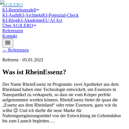
AGILERO
KI-Betriebsmodell
KI-Audit
KI-Architekt
KI-Potenzial-Check
KI-Blog
KI-Akademie
EU AI Act
Über AGILERO
Referenzen
Kontakt
← Referenzen
Referenz · 05.01.2022
Was ist RheinEssenz?
Der Name RheinEssenz ist Programm: zwei Apotheker aus dem
Rheinland haben eine Technologie entwickelt, um Essenzen in
Nanopartikel zu verkapseln, so dass sie vom Körper perfekt
aufgenommen werden können. RheinEssenz bietet dir quasi die
„Essenz aus dem Rheinland“ oder reine Essenzen, ganz wie du
willst 😉 Und ich durfte die neue Marke für
Nahrungsergänzungsmittel von der Entwicklung im Geheimlabor
bis zum Launch begleiten….