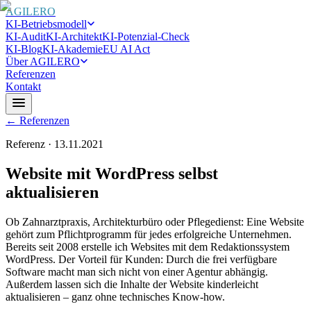
AGILERO
KI-Betriebsmodell
KI-Audit
KI-Architekt
KI-Potenzial-Check
KI-Blog
KI-Akademie
EU AI Act
Über AGILERO
Referenzen
Kontakt
← Referenzen
Referenz · 13.11.2021
Website mit WordPress selbst
aktualisieren
Ob Zahnarztpraxis, Architekturbüro oder Pflegedienst: Eine Website
gehört zum Pflichtprogramm für jedes erfolgreiche Unternehmen.
Bereits seit 2008 erstelle ich Websites mit dem Redaktionssystem
WordPress. Der Vorteil für Kunden: Durch die frei verfügbare
Software macht man sich nicht von einer Agentur abhängig.
Außerdem lassen sich die Inhalte der Website kinderleicht
aktualisieren – ganz ohne technisches Know-how.